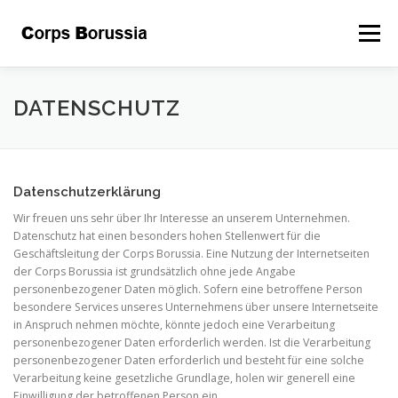
Zum
Inhalt
Menü
springen
ÜBER UNS
DAS CORPS
LEITSÄTZE
DATENSCHUTZ
GALERIE
BEFREUNDETE
KONTAKT
Datenschutzerklärung
Wir freuen uns sehr über Ihr Interesse an unserem Unternehmen.
STIFTUNG
INTERNER BEREICH
KALENDER
Datenschutz hat einen besonders hohen Stellenwert für die
Geschäftsleitung der Corps Borussia. Eine Nutzung der Internetseiten
der Corps Borussia ist grundsätzlich ohne jede Angabe
personenbezogener Daten möglich. Sofern eine betroffene Person
besondere Services unseres Unternehmens über unsere Internetseite
in Anspruch nehmen möchte, könnte jedoch eine Verarbeitung
personenbezogener Daten erforderlich werden. Ist die Verarbeitung
personenbezogener Daten erforderlich und besteht für eine solche
Verarbeitung keine gesetzliche Grundlage, holen wir generell eine
Einwilligung der betroffenen Person ein.