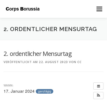
Zum
Inhalt
Menü
springen
ÜBER UNS
DAS CORPS
LEITSÄTZE
2. ORDENTLICHER MENSURTAG
GALERIE
BEFREUNDETE
KONTAKT
2. ordentlicher Mensurtag
VERÖFFENTLICHT AM
22. AUGUST 2023
VON
CC
STIFTUNG
INTERNER BEREICH
KALENDER
WANN:
17. Januar 2024
ganztägig