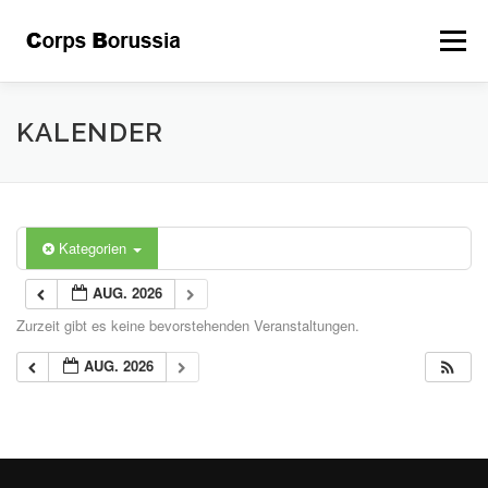
Zum
Inhalt
Menü
springen
ÜBER UNS
DAS CORPS
LEITSÄTZE
KALENDER
GALERIE
BEFREUNDETE
KONTAKT
Kategorien
STIFTUNG
INTERNER BEREICH
KALENDER
AUG. 2026
Zurzeit gibt es keine bevorstehenden Veranstaltungen.
AUG. 2026