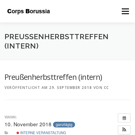
Zum
Inhalt
Menü
springen
ÜBER UNS
DAS CORPS
LEITSÄTZE
PREUSSENHERBSTTREFFEN (
INTERN)
GALERIE
BEFREUNDETE
KONTAKT
Preußenherbsttreffen (intern)
STIFTUNG
INTERNER BEREICH
KALENDER
VERÖFFENTLICHT AM
29. SEPTEMBER 2018
VON
CC
WANN:
10. November 2018
ganztägig
INTERNE VERANSTALTUNG