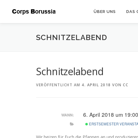
Zum
Inhalt
ÜBER UNS
DAS 
springen
SCHNITZELABEND
Schnitzelabend
VERÖFFENTLICHT AM
4. APRIL 2018
VON
CC
6. April 2018 um 19:00
WANN:
ERSTSEMESTER VERANST
Wir heizen für Euch die Pfannen an und produzieren