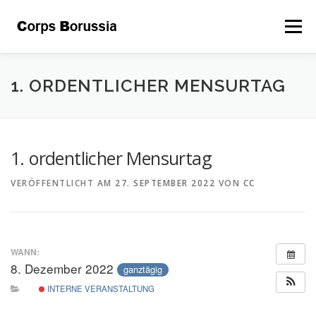
Zum
Inhalt
Menü
springen
ÜBER UNS
DAS CORPS
LEITSÄTZE
1. ORDENTLICHER MENSURTAG
GALERIE
BEFREUNDETE
KONTAKT
1. ordentlicher Mensurtag
VERÖFFENTLICHT AM
27. SEPTEMBER 2022
VON
CC
STIFTUNG
INTERNER BEREICH
KALENDER
WANN:
8. Dezember 2022
ganztägig
INTERNE VERANSTALTUNG