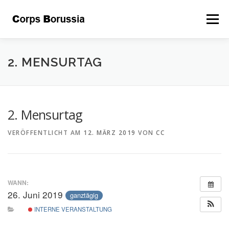
Zum
Inhalt
Menü
springen
ÜBER UNS
DAS CORPS
LEITSÄTZE
2. MENSURTAG
GALERIE
BEFREUNDETE
KONTAKT
2. Mensurtag
VERÖFFENTLICHT AM
12. MÄRZ 2019
VON
CC
STIFTUNG
INTERNER BEREICH
KALENDER
WANN:
26. Juni 2019
ganztägig
INTERNE VERANSTALTUNG