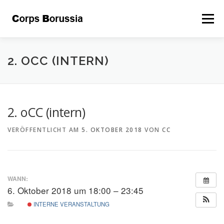
Zum
Inhalt
Menü
springen
ÜBER UNS
DAS CORPS
LEITSÄTZE
2. OCC (INTERN)
GALERIE
BEFREUNDETE
KONTAKT
2. oCC (intern)
VERÖFFENTLICHT AM
5. OKTOBER 2018
VON
CC
STIFTUNG
INTERNER BEREICH
KALENDER
WANN:
6. Oktober 2018 um 18:00 – 23:45
INTERNE VERANSTALTUNG