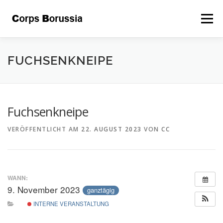
Zum
Inhalt
Menü
springen
ÜBER UNS
DAS CORPS
LEITSÄTZE
FUCHSENKNEIPE
GALERIE
BEFREUNDETE
KONTAKT
Fuchsenkneipe
VERÖFFENTLICHT AM
22. AUGUST 2023
VON
CC
STIFTUNG
INTERNER BEREICH
KALENDER
WANN:
9. November 2023
ganztägig
INTERNE VERANSTALTUNG